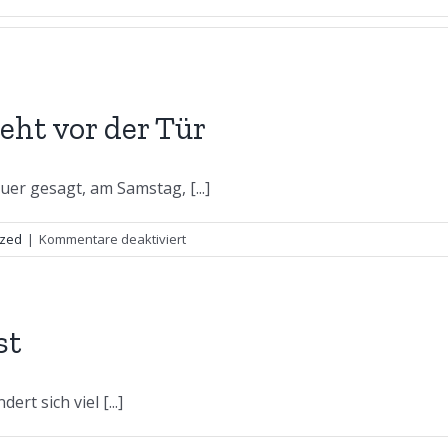
ht vor der Tür
er gesagt, am Samstag, [...]
für
ized
|
Kommentare deaktiviert
Die
Wintersonnwende
steht
vor
st
der
Tür
t sich viel [...]