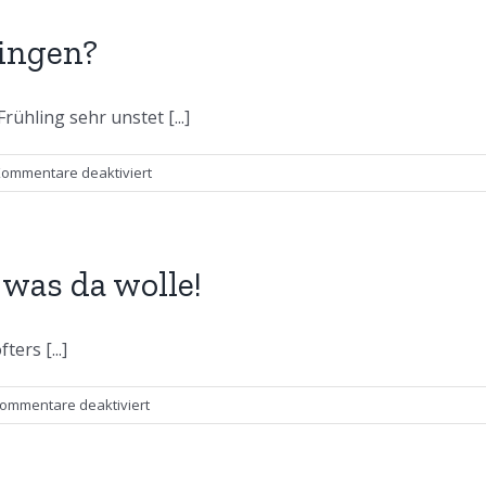
für
ein
ingen?
Sommer
hling sehr unstet [...]
für
ommentare deaktiviert
Was
wird
der
Sommer
was da wolle!
bringen?
ers [...]
für
ommentare deaktiviert
Es
ist
Frühling