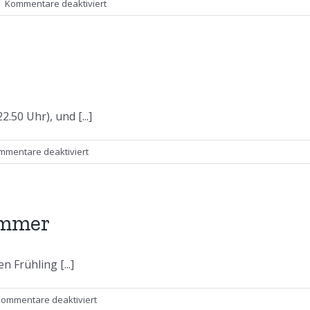
für
|
Kommentare deaktiviert
Spätsommer
–
Frühherbst
.50 Uhr), und [...]
für
mmentare deaktiviert
Es
herbstelt
schon
ommer
 Frühling [...]
für
ommentare deaktiviert