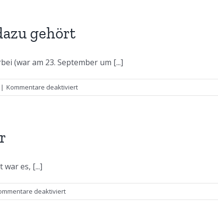
Winter
startet
in
dazu gehört
seine
Hauptsaison
ei (war am 23. September um [...]
für
|
Kommentare deaktiviert
Herbst
und
was
so
r
alles
dazu
gehört
ar es, [...]
für
ommentare deaktiviert
Wow,
was