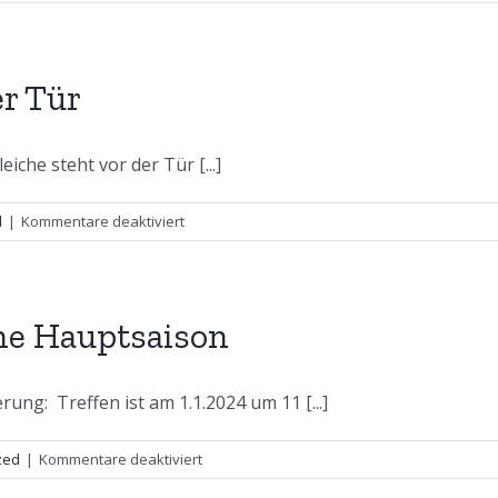
Jetzt
geht’s
Richtung
Sommer
er Tür
iche steht vor der Tür [...]
für
d
|
Kommentare deaktiviert
Der
Frühling
steht
vor
ine Hauptsaison
der
Tür
ng: Treffen ist am 1.1.2024 um 11 [...]
für
zed
|
Kommentare deaktiviert
Der